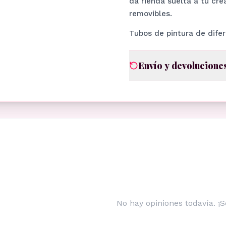
da rienda suelta a tu cre
removibles.
Tubos de pintura de dife
Envío y devolucione
No hay opiniones todavía. ¡S