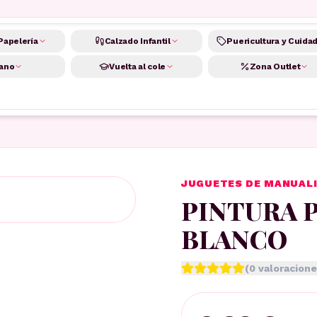
Papelería
Calzado Infantil
Puericultura y Cuida
ano
Vuelta al cole
Zona Outlet
JUGUETES DE MANUAL
PINTURA 
BLANCO
(
0
valoracione