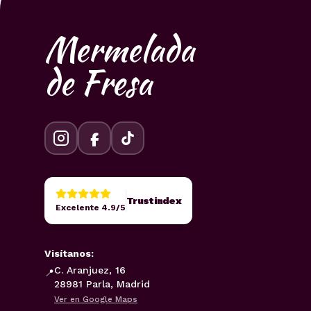
Mermelada
de Fresa
Trustindex
Excelente 4.9/5
Visítanos:
C. Aranjuez, 16
📍
28981 Parla, Madrid
Ver en Google Maps