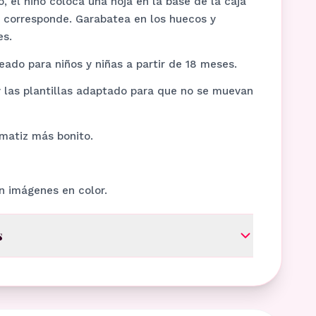
, el niño coloca una hoja en la base de la caja
le corresponde. Garabatea en los huecos y
es.
eado para niños y niñas a partir de 18 meses.
 las plantillas adaptado para que no se muevan
matiz más bonito.
on imágenes en color.
s