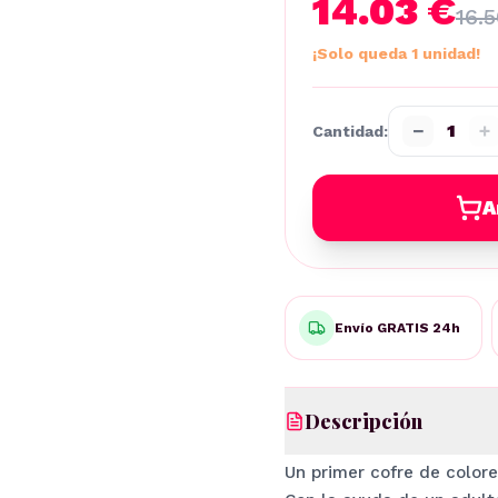
14.03 €
16.
¡Solo queda 1 unidad!
−
+
1
Cantidad:
A
Envío GRATIS 24h
Descripción
Un primer cofre de color