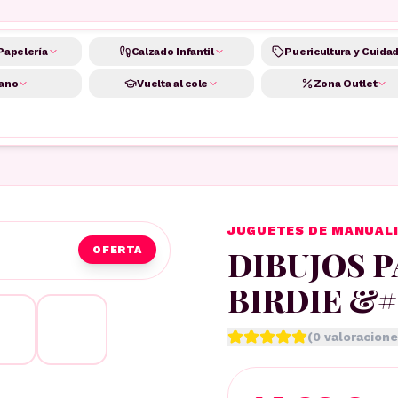
Papelería
Calzado Infantil
Puericultura y Cuida
ano
Vuelta al cole
Zona Outlet
JUGUETES DE MANUAL
DIBUJOS 
OFERTA
BIRDIE &#
(
0
valoracione