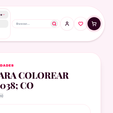
do
IDADES
PARA COLOREAR
038; CO
s)