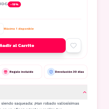
99
€
-
15
%
Máximo
1
disponible
ñadir al Carrito
Regalo incluido
Devolución 30 días
á siendo saqueada: ¡Han robado valiosísimas