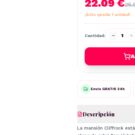
22.09 €
25.
¡Solo queda 1 unidad!
−
+
1
Cantidad:
A
Envío GRATIS 24h
Descripción
La mansión Cliffrock est