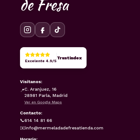
de Fresa
Trustindex
Excelente 4.9/5
Visítanos:
C. Aranjuez, 16
📍
28981 Parla, Madrid
Ver en Google Maps
Contacto:
📞
614 14 81 66
✉️
info@mermeladadefresatienda.com
Horario: