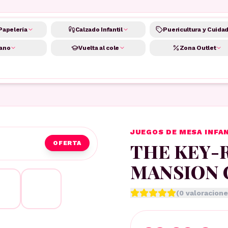
Papelería
Calzado Infantil
Puericultura y Cuida
ano
Vuelta al cole
Zona Outlet
JUEGOS DE MESA INFA
THE KEY-
OFERTA
MANSION 
(
0
valoracione