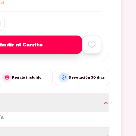
s!
ñadir al Carrito
Regalo incluido
Devolución 30 días
e.