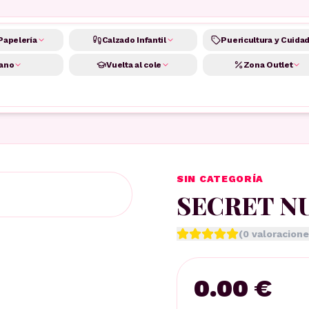
Papelería
Calzado Infantil
Puericultura y Cuida
ano
Vuelta al cole
Zona Outlet
SIN CATEGORÍA
SECRET N
(
0
valoracione
0.00 €