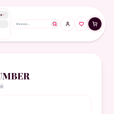
do
UMBER
s)