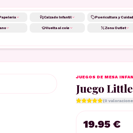
Papelería
Calzado Infantil
Puericultura y Cuida
ano
Vuelta al cole
Zona Outlet
JUEGOS DE MESA INFA
Juego Little
(
0
valoracione
19.95 €