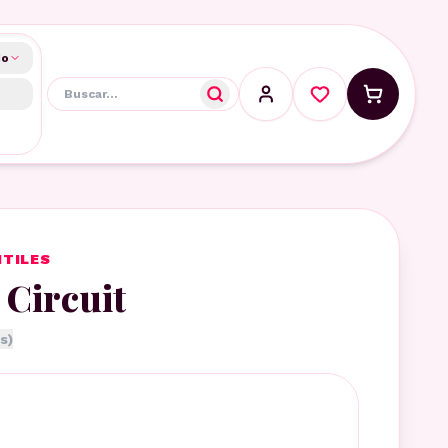
do
NTILES
 Circuit
s)