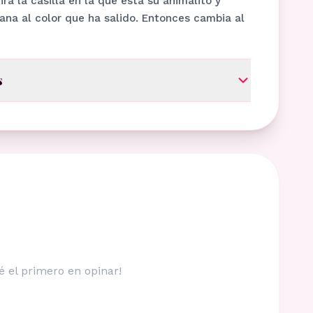
mira la casilla en la que está su animalito y
ana al color que ha salido. Entonces cambia al
s
é el primero en opinar!