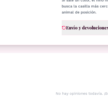
Si sale un color, el niño 
busca la casilla más cerc
animal de posición.
Envío y devolucione
No hay opiniones todavía. ¡S