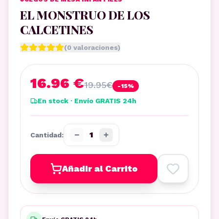
EL MONSTRUO DE LOS
CALCETINES
(
0
valoraciones)
16.96 €
19.95
€
-
15
%
En stock · Envío GRATIS 24h
−
+
1
Cantidad:
Añadir al Carrito