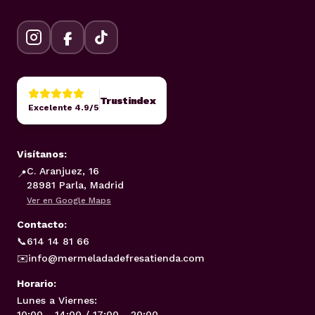
Trustindex
Excelente 4.9/5
Visítanos:
C. Aranjuez, 16
📍
28981 Parla, Madrid
Ver en Google Maps
Contacto:
📞
614 14 81 66
✉️
info@mermeladadefresatienda.com
Horario:
Lunes a Viernes:
10:00 - 14:00 / 17:00 - 20:00