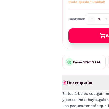
¡Solo queda 1 unidad!
−
+
1
Cantidad:
A
Envío GRATIS 24h
Descripción
En los árboles cuelgan m
y peras. Pero, hay alguie
Los peques tendrán que in