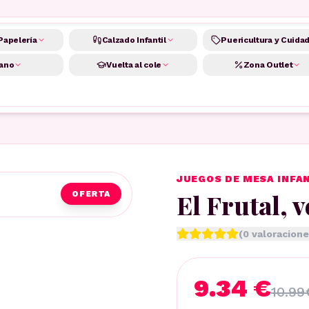
Papelería
Calzado Infantil
Puericultura y Cuida
ano
Vuelta al cole
Zona Outlet
JUEGOS DE MESA INFA
El Frutal, 
OFERTA
(
0
valoracione
9.34 €
10.99