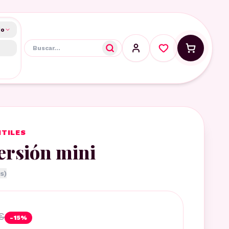
do
NTILES
versión mini
s)
€
-
15
%