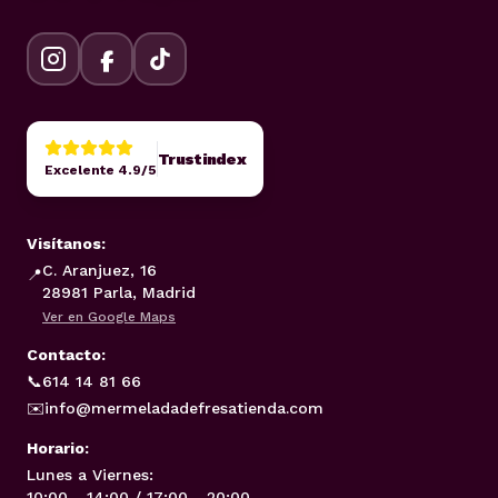
Trustindex
Excelente 4.9/5
Visítanos:
C. Aranjuez, 16
📍
28981 Parla, Madrid
Ver en Google Maps
Contacto:
📞
614 14 81 66
✉️
info@mermeladadefresatienda.com
Horario:
Lunes a Viernes:
10:00 - 14:00 / 17:00 - 20:00