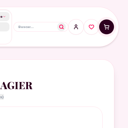
do
MAGIER
s)