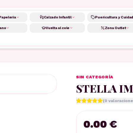
Papelería
Calzado Infantil
Puericultura y Cuida
ano
Vuelta al cole
Zona Outlet
SIN CATEGORÍA
STELLA I
(
0
valoracione
0.00 €