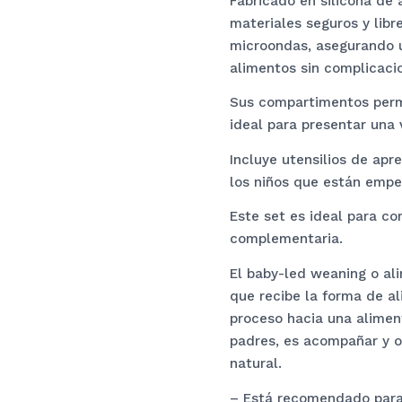
Fabricado en silicona de 
materiales seguros y libre
microondas, asegurando u
alimentos sin complicaci
Sus compartimentos permi
ideal para presentar una
Incluye utensilios de apr
los niños que están empe
Este set es ideal para c
complementaria.
El baby-led weaning o ali
que recibe la forma de al
proceso hacia una aliment
padres, es acompañar y o
natural.
– Está recomendado para