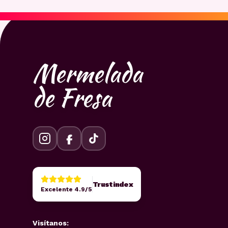
Mermelada
de Fresa
Trustindex
Excelente 4.9/5
Visítanos: