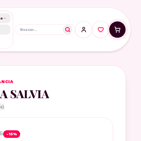
do
ANCIA
LA SALVIA
s)
€
-
15
%