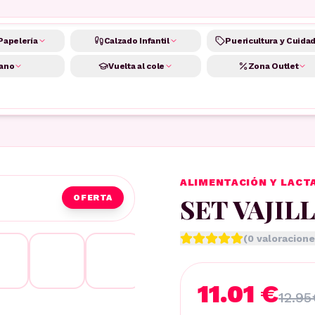
Papelería
Calzado Infantil
Puericultura y Cuida
ano
Vuelta al cole
Zona Outlet
ALIMENTACIÓN Y LACT
SET VAJIL
OFERTA
(
0
valoracione
11.01 €
12.95