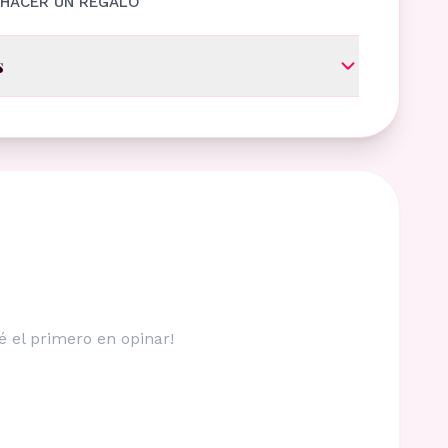
A HACER UN REGALO
s
é el primero en opinar!