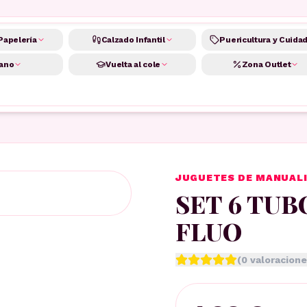
Papelería
Calzado Infantil
Puericultura y Cuida
ano
Vuelta al cole
Zona Outlet
JUGUETES DE MANUAL
SET 6 TUB
FLUO
(
0
valoracione