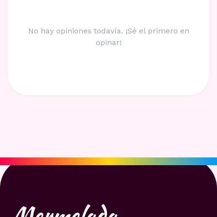
No hay opiniones todavía. ¡Sé el primero en
opinar!
Mermelada