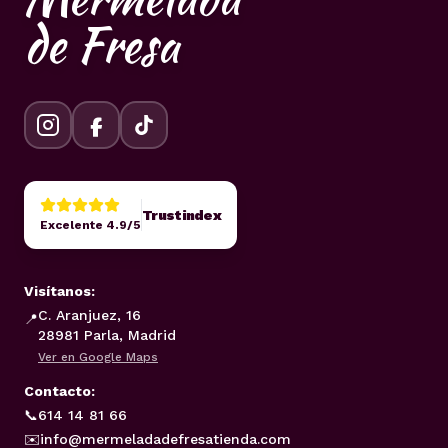
de Fresa
Trustindex
Excelente 4.9/5
Visítanos:
C. Aranjuez, 16
📍
28981 Parla, Madrid
Ver en Google Maps
Contacto:
📞
614 14 81 66
✉️
info@mermeladadefresatienda.com