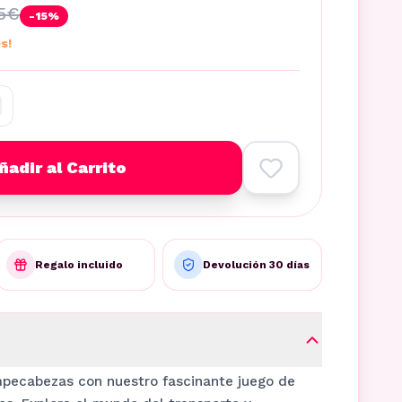
5
€
-
15
%
s!
ñadir al Carrito
Regalo incluido
Devolución 30 días
mpecabezas con nuestro fascinante juego de