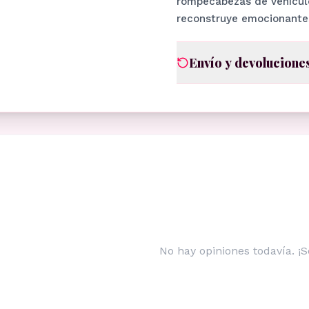
rompecabezas de vehículo
reconstruye emocionante
Envío y devolucione
No hay opiniones todavía. ¡S