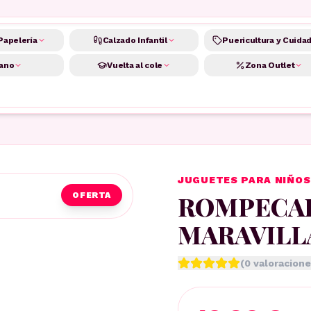
Papelería
Calzado Infantil
Puericultura y Cuida
ano
Vuelta al cole
Zona Outlet
JUGUETES PARA NIÑOS
ROMPECAB
OFERTA
MARAVILL
(
0
valoracione