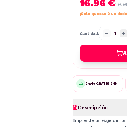
16.96 €
19.9
¡Solo quedan 2 unidade
−
+
1
Cantidad:
A
Envío GRATIS 24h
Descripción
Emprende un viaje de ro