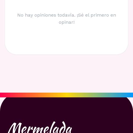
No hay opiniones todavía. ¡Sé el primero en
opinar!
Mermelada