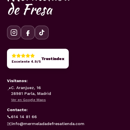
de Fresa
Trustindex
Excelente 4.9/5
Visítanos:
C. Aranjuez, 16
📍
28981 Parla, Madrid
Ver en Google Maps
Contacto:
📞
614 14 81 66
✉️
info@mermeladadefresatienda.com