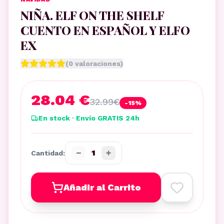
NIÑA. ELF ON THE SHELF
CUENTO EN ESPAÑOL Y ELFO
EX
(
0
valoraciones)
28.04 €
32.99
€
-
15
%
En stock · Envío GRATIS 24h
−
+
1
Cantidad:
Añadir al Carrito