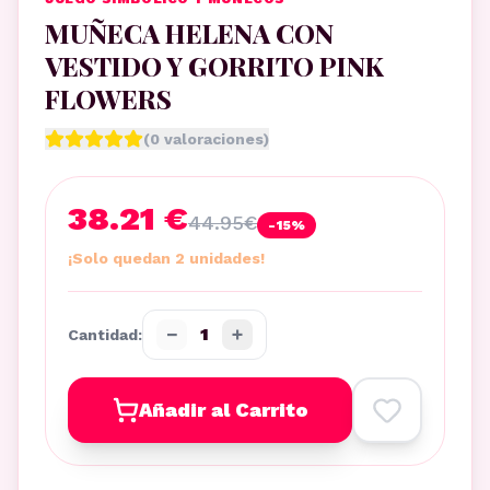
MUÑECA HELENA CON
VESTIDO Y GORRITO PINK
FLOWERS
(
0
valoraciones)
38.21 €
44.95
€
-
15
%
¡Solo quedan 2 unidades!
−
+
1
Cantidad:
Añadir al Carrito