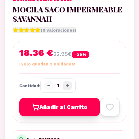
MOCILA SACO IMPERMEABLE
SAVANNAH
(
0
valoraciones)
18.36 €
22.95
€
-
20
%
¡Solo quedan 2 unidades!
−
+
1
Cantidad:
Añadir al Carrito