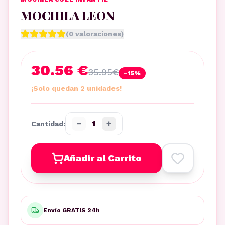
MOCHILA LEON
(
0
valoraciones)
30.56 €
35.95
€
-
15
%
¡Solo quedan 2 unidades!
−
+
1
Cantidad:
Añadir al Carrito
Envío GRATIS 24h