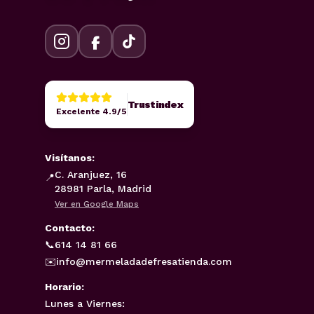
Trustindex
Excelente 4.9/5
Visítanos:
C. Aranjuez, 16
📍
28981 Parla, Madrid
Ver en Google Maps
Contacto:
📞
614 14 81 66
✉️
info@mermeladadefresatienda.com
Horario:
Lunes a Viernes: