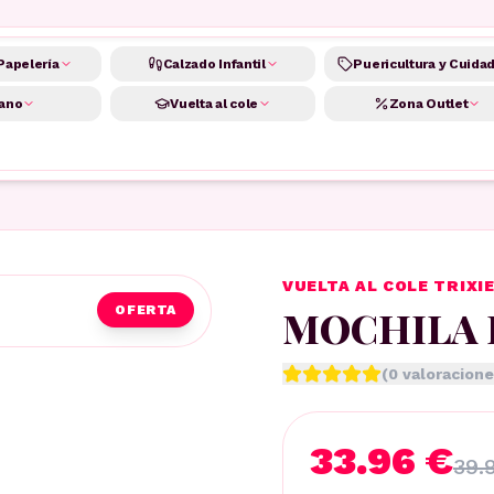
Papelería
Calzado Infantil
Puericultura y Cuida
ano
Vuelta al cole
Zona Outlet
VUELTA AL COLE TRIXI
MOCHILA 
OFERTA
(
0
valoracione
33.96 €
39.