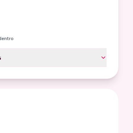
dentro
s