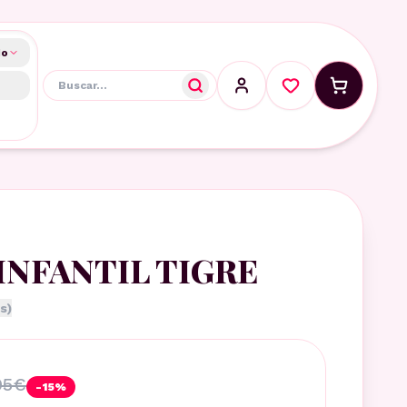
do
E
INFANTIL TIGRE
s)
95
€
-
15
%