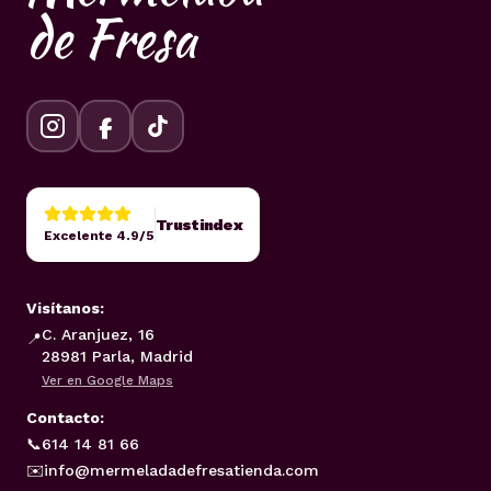
de Fresa
Trustindex
Excelente 4.9/5
Visítanos:
C. Aranjuez, 16
📍
28981 Parla, Madrid
Ver en Google Maps
Contacto:
📞
614 14 81 66
✉️
info@mermeladadefresatienda.com