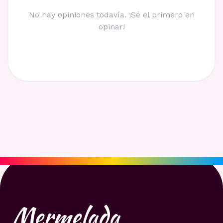
No hay opiniones todavía. ¡Sé el primero en
opinar!
Mermelada