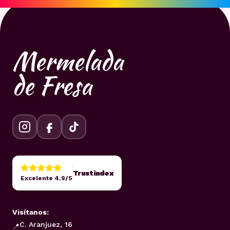
Mermelada
de Fresa
Trustindex
Excelente 4.9/5
Visítanos:
C. Aranjuez, 16
📍