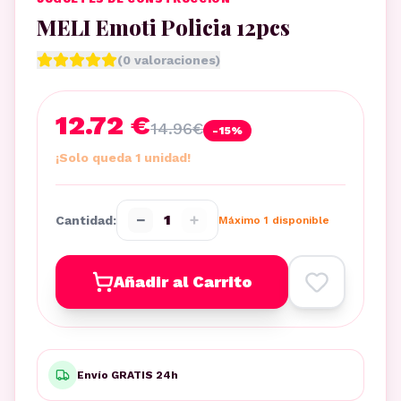
MELI Emoti Policia 12pcs
(
0
valoraciones)
12.72 €
14.96
€
-
15
%
¡Solo queda 1 unidad!
−
+
1
Cantidad:
Máximo
1
disponible
Añadir al Carrito
Envío GRATIS 24h