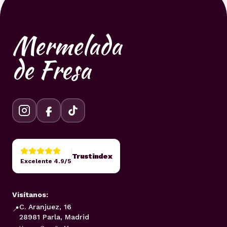
Mermelada
de Fresa
Trustindex
Excelente 4.9/5
Visítanos:
C. Aranjuez, 16
📍
28981 Parla, Madrid