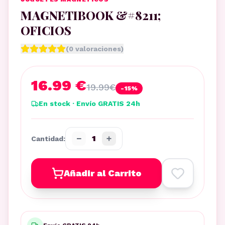
MAGNETIBOOK &#8211;
OFICIOS
(
0
valoraciones)
16.99 €
19.99
€
-
15
%
En stock · Envío GRATIS 24h
−
+
1
Cantidad:
Añadir al Carrito