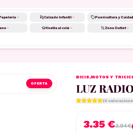
Papelería
Calzado Infantil
Puericultura y Cuida
ano
Vuelta al cole
Zona Outlet
BICIS,MOTOS Y TRICIC
LUZ RADIO
OFERTA
(
0
valoracione
3.35 €
3.94
€