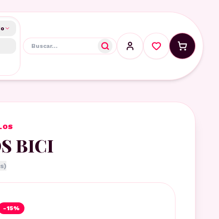
do
LOS
S BICI
s)
-
15
%