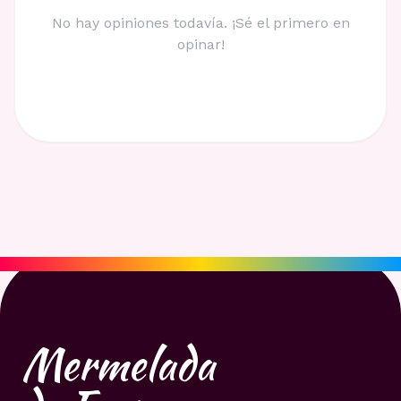
No hay opiniones todavía. ¡Sé el primero en
opinar!
Mermelada