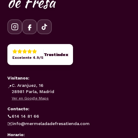
de Fresa
Trustindex
Excelente 4.9/5
Visítanos:
C. Aranjuez, 16
📍
28981 Parla, Madrid
Ver en Google Maps
Contacto:
📞
614 14 81 66
✉️
info@mermeladadefresatienda.com
Horario: