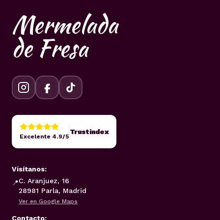
Mermelada
de Fresa
Trustindex
Excelente 4.9/5
Visítanos:
C. Aranjuez, 16
📍
28981 Parla, Madrid
Ver en Google Maps
Contacto: