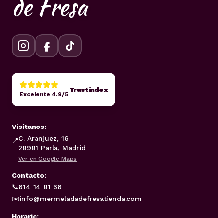
de Fresa
Trustindex
Excelente 4.9/5
Visítanos:
C. Aranjuez, 16
📍
28981 Parla, Madrid
Ver en Google Maps
Contacto:
📞
614 14 81 66
✉️
info@mermeladadefresatienda.com
Horario: