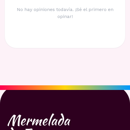
No hay opiniones todavía. ¡Sé el primero en
opinar!
Mermelada