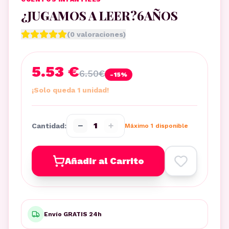
¿JUGAMOS A LEER?6AÑOS
(
0
valoraciones)
5.53 €
6.50
€
-
15
%
¡Solo queda 1 unidad!
−
+
1
Cantidad:
Máximo
1
disponible
Añadir al Carrito
Envío GRATIS 24h