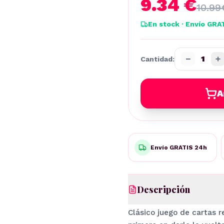
9.34 €
10.99
En stock · Envío GRA
−
+
1
Cantidad:
A
Envío GRATIS 24h
Descripción
Clásico juego de cartas r