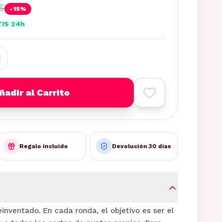
€
-
15
%
TIS 24h
ñadir al Carrito
Regalo incluido
Devolución 30 días
einventado. En cada ronda, el objetivo es ser el