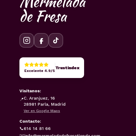
Mermelada
de Fresa
Trustindex
Excelente 4.9/5
Visítanos:
C. Aranjuez, 16
📍
28981 Parla, Madrid
Ver en Google Maps
Contacto:
📞
614 14 81 66
✉️
info@mermeladadefresatienda.com