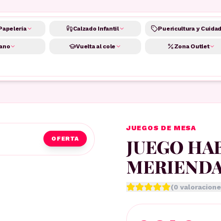
Papelería
Calzado Infantil
Puericultura y Cuida
ano
Vuelta al cole
Zona Outlet
JUEGOS DE MESA
JUEGO HAB
OFERTA
MERIENDA
(
0
valoracione