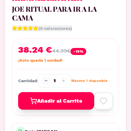
JOE RITUAL PARA IR A LA
CAMA
(
0
valoraciones)
38.24 €
44.99
€
-
15
%
¡Solo queda 1 unidad!
−
+
1
Cantidad:
Máximo
1
disponible
Añadir al Carrito