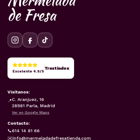
Mermelada
de Fresa
Trustindex
Excelente 4.9/5
Visítanos:
C. Aranjuez, 16
📍
28981 Parla, Madrid
Ver en Google Maps
Contacto:
📞
614 14 81 66
✉️
info@mermeladadefresatienda.com