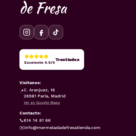
de Fresa
Trustindex
Excelente 4.9/5
Visítanos:
C. Aranjuez, 16
📍
28981 Parla, Madrid
Ver en Google Maps
Contacto:
📞
614 14 81 66
✉️
info@mermeladadefresatienda.com