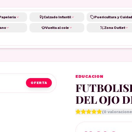
Papelería
Calzado Infantil
Puericultura y Cuida
ano
Vuelta al cole
Zona Outlet
EDUCACION
FUTBOLISI
OFERTA
DEL OJO 
(
0
valoracione