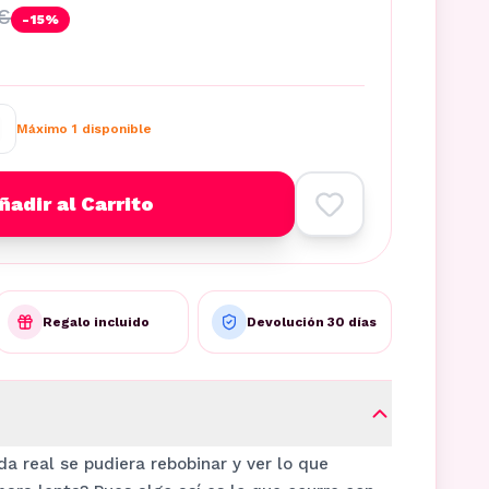
€
-
15
%
Máximo
1
disponible
ñadir al Carrito
Regalo incluido
Devolución 30 días
da real se pudiera rebobinar y ver lo que