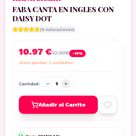
FABA CANTA EN INGLES CON
DAISY DOT
(
0
valoraciones)
10.97 €
12.90
€
-
15
%
¡Solo quedan 2 unidades!
−
+
1
Cantidad:
Añadir al Carrito