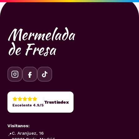
Mermelada
de Fresa
Trustindex
Excelente 4.9/5
Visítanos:
C. Aranjuez, 16
📍