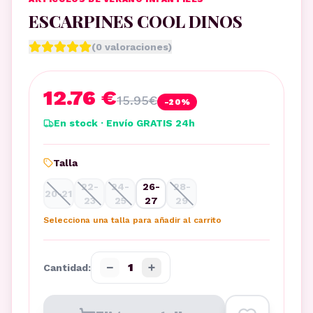
ESCARPINES COOL DINOS
(
0
valoraciones)
12.76 €
15.95
€
-
20
%
En stock · Envío GRATIS 24h
Talla
22-
24-
26-
28-
20-21
23
25
27
29
Selecciona una talla para añadir al carrito
−
+
1
Cantidad: