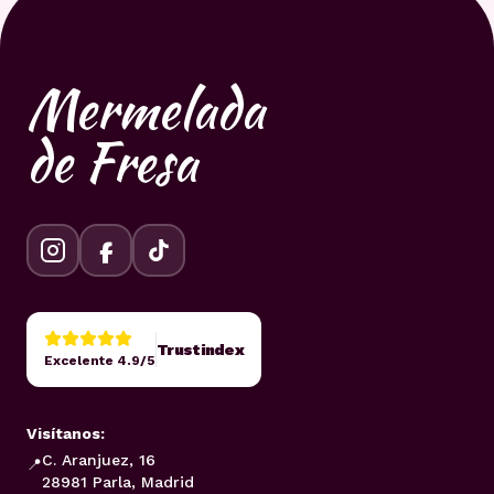
Mermelada
de Fresa
Trustindex
Excelente 4.9/5
Visítanos:
C. Aranjuez, 16
📍
28981 Parla, Madrid