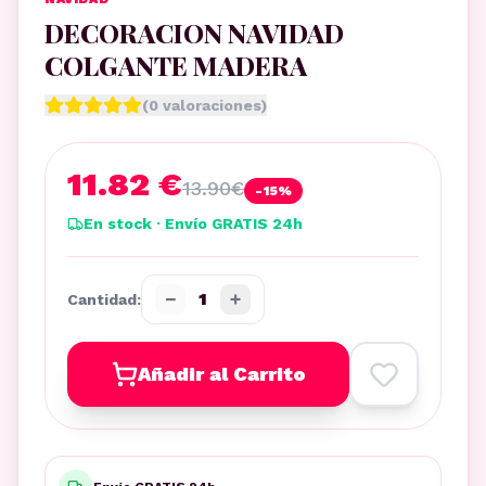
DECORACION NAVIDAD
COLGANTE MADERA
(
0
valoraciones)
11.82 €
13.90
€
-
15
%
En stock · Envío GRATIS 24h
−
+
1
Cantidad:
Añadir al Carrito