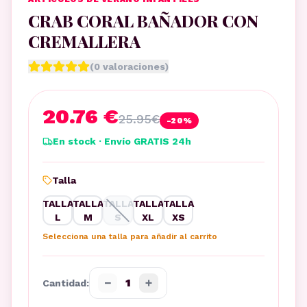
CRAB CORAL BAÑADOR CON
CREMALLERA
(
0
valoraciones)
20.76 €
25.95
€
-
20
%
En stock · Envío GRATIS 24h
Talla
TALLA
TALLA
TALLA
TALLA
TALLA
L
M
S
XL
XS
Selecciona una talla para añadir al carrito
−
+
1
Cantidad: