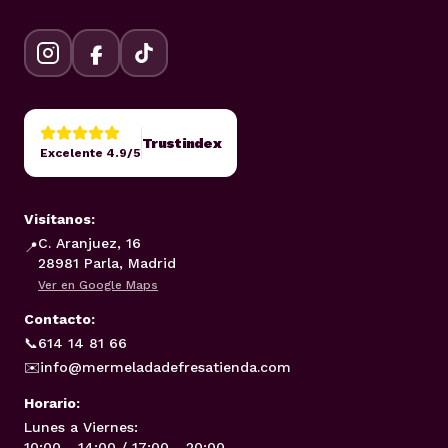
Trustindex
Excelente 4.9/5
Visítanos:
C. Aranjuez, 16
📍
28981 Parla, Madrid
Ver en Google Maps
Contacto:
📞
614 14 81 66
✉️
info@mermeladadefresatienda.com
Horario:
Lunes a Viernes:
10:00 - 14:00 / 17:00 - 20:00