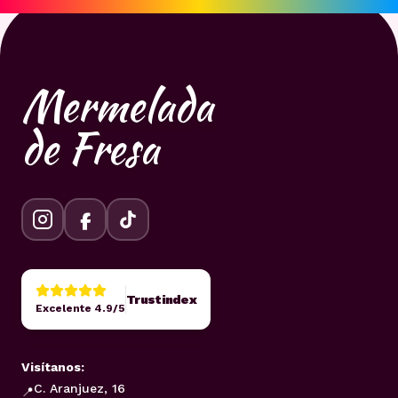
Mermelada
de Fresa
Trustindex
Excelente 4.9/5
Visítanos:
C. Aranjuez, 16
📍