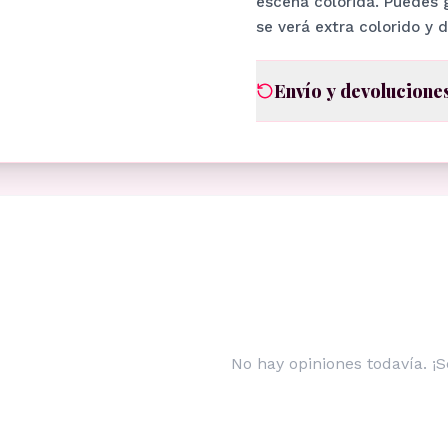
escena colorida. Puedes g
se verá extra colorido y 
Envío y devolucione
No hay opiniones todavía. ¡S