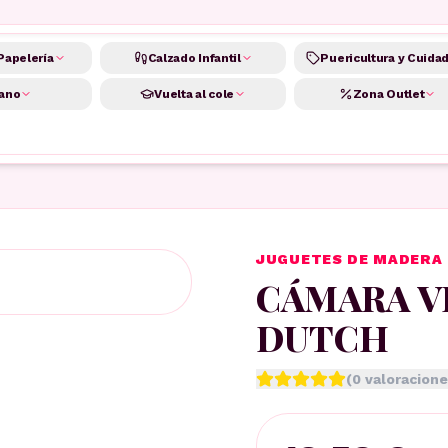
Papelería
Calzado Infantil
Puericultura y Cuida
ano
Vuelta al cole
Zona Outlet
JUGUETES DE MADERA 
CÁMARA V
DUTCH
(
0
valoracione