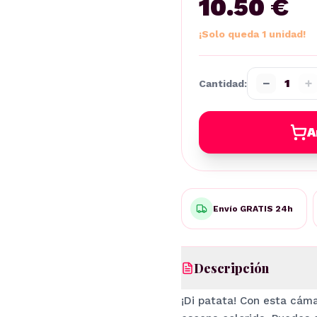
10.50 €
¡Solo queda 1 unidad!
−
+
1
Cantidad:
A
Envío GRATIS 24h
Descripción
¡Di patata! Con esta cám