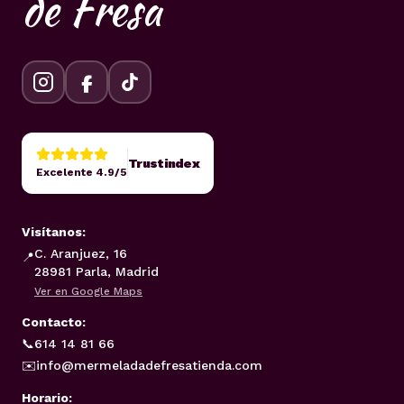
de Fresa
Trustindex
Excelente 4.9/5
Visítanos:
C. Aranjuez, 16
📍
28981 Parla, Madrid
Ver en Google Maps
Contacto:
📞
614 14 81 66
✉️
info@mermeladadefresatienda.com
Horario: