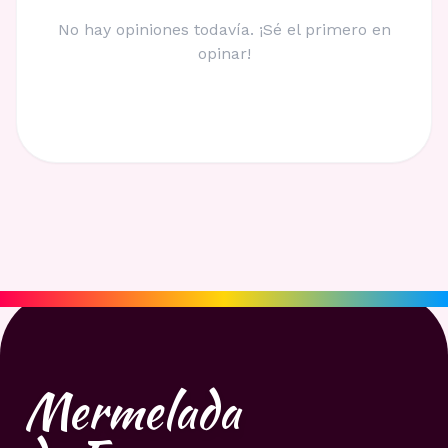
No hay opiniones todavía. ¡Sé el primero en
opinar!
Mermelada