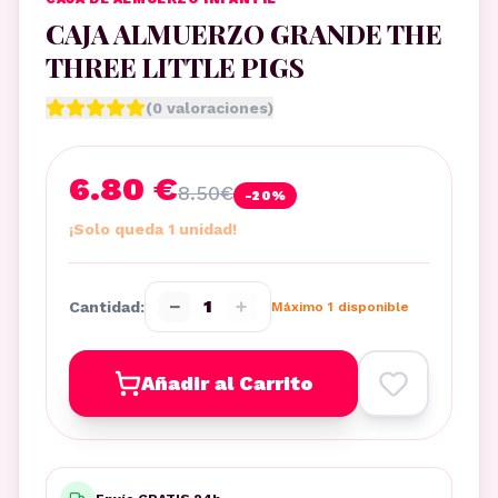
CAJA ALMUERZO GRANDE THE
THREE LITTLE PIGS
(
0
valoraciones)
6.80 €
8.50
€
-
20
%
¡Solo queda 1 unidad!
−
+
1
Cantidad:
Máximo
1
disponible
Añadir al Carrito