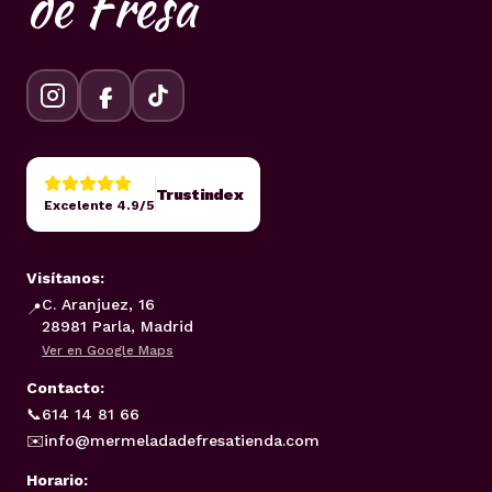
de Fresa
Trustindex
Excelente 4.9/5
Visítanos:
C. Aranjuez, 16
📍
28981 Parla, Madrid
Ver en Google Maps
Contacto:
📞
614 14 81 66
✉️
info@mermeladadefresatienda.com
Horario: