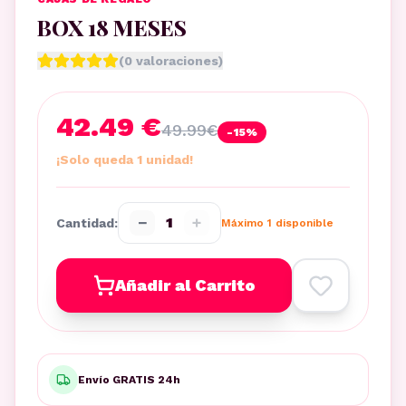
BOX 18 MESES
(
0
valoraciones)
42.49 €
49.99
€
-
15
%
¡Solo queda 1 unidad!
−
+
1
Cantidad:
Máximo
1
disponible
Añadir al Carrito
Envío GRATIS 24h