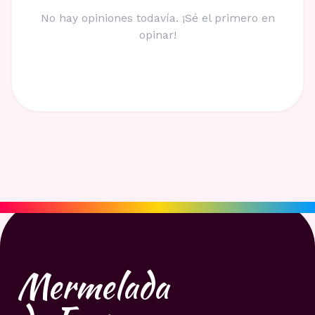
No hay opiniones todavía. ¡Sé el primero en
opinar!
Mermelada