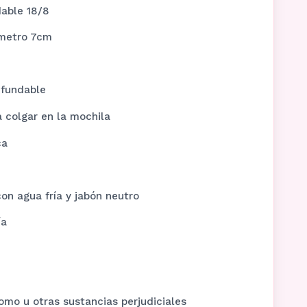
dable 18/8
ámetro 7cm
nfundable
 colgar en la mochila
ca
on agua fría y jabón neutro
ía
lomo u otras sustancias perjudiciales