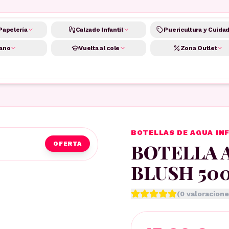
Papelería
Calzado Infantil
Puericultura y Cuida
ano
Vuelta al cole
Zona Outlet
BOTELLAS DE AGUA IN
BOTELLA 
OFERTA
BLUSH 50
(
0
valoracione