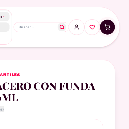
do
FANTILES
ACERO CON FUNDA
0ML
s)