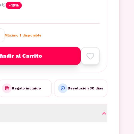
5
€
-
15
%
Máximo
1
disponible
ñadir al Carrito
Regalo incluido
Devolución 30 días