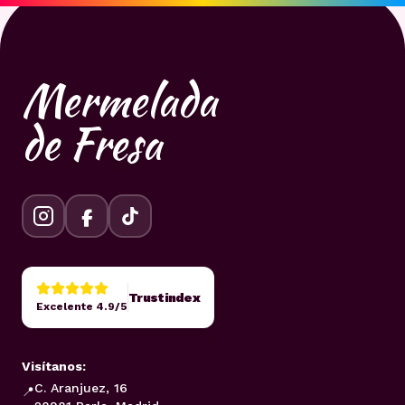
Mermelada
de Fresa
Trustindex
Excelente 4.9/5
Visítanos:
C. Aranjuez, 16
📍