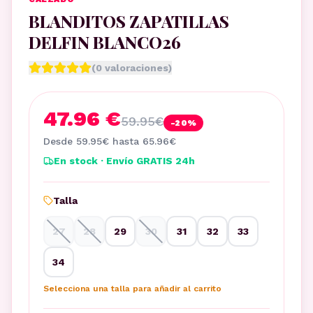
BLANDITOS ZAPATILLAS
DELFIN BLANCO26
(
0
valoraciones)
47.96 €
59.95
€
-
20
%
Desde
59.95
€ hasta
65.96
€
En stock · Envío GRATIS 24h
Talla
27
28
29
30
31
32
33
34
Selecciona una talla para añadir al carrito