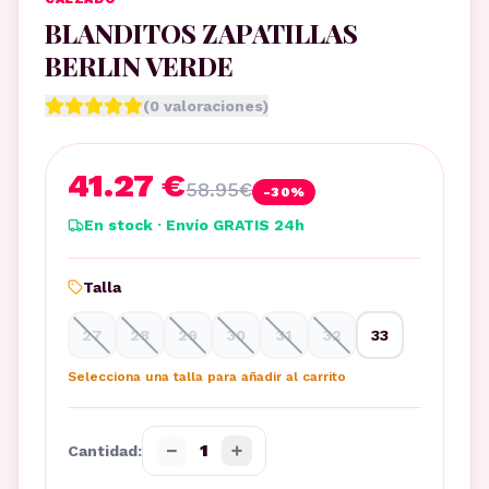
BLANDITOS ZAPATILLAS
BERLIN VERDE
(
0
valoraciones)
41.27 €
58.95
€
-
30
%
En stock · Envío GRATIS 24h
Talla
27
28
29
30
31
32
33
Selecciona una talla para añadir al carrito
−
+
1
Cantidad: