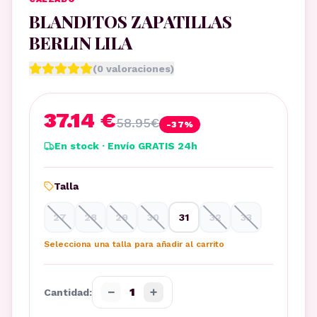
BLANDITOS ZAPATILLAS
BERLIN LILA
(
0
valoraciones)
37.14 €
58.95
€
-
37
%
En stock · Envío GRATIS 24h
Talla
27
28
29
30
31
32
33
Selecciona una talla para añadir al carrito
−
+
1
Cantidad: