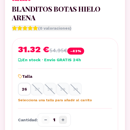
BLANDITOS BOTAS HIELO
ARENA
(
0
valoraciones)
31.32 €
54.95
€
-
43
%
En stock · Envío GRATIS 24h
Talla
26
27
28
29
30
Selecciona una talla para añadir al carrito
−
+
1
Cantidad: