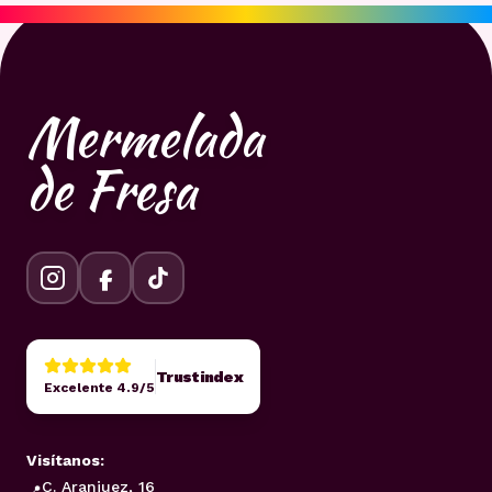
Mermelada
de Fresa
Trustindex
Excelente 4.9/5
Visítanos:
C. Aranjuez, 16
📍