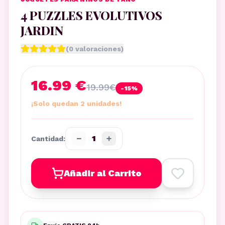
4 PUZZLES EVOLUTIVOS
JARDIN
(
0
valoraciones)
16.99 €
19.99
€
-
15
%
¡Solo quedan 2 unidades!
−
+
1
Cantidad:
Añadir al Carrito